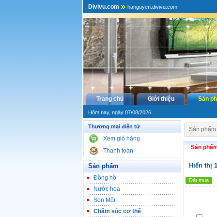
Divivu.com
hanguyen.divivu.com
Trang chủ
Giới thiệu
Sản p
Hôm nay, ngày 07/08/2026
Thương mại điện tử
Sản phẩm
Xem giỏ hàng
Sản phẩ
Thanh toán
Hiển thị 
Sản phẩm
Đồng hồ
Đặt mua
Nước hoa
Son Môi
Chăm sóc cơ thể