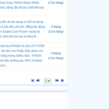
Công Dụng: Perfect Body White
(Còn hàng)
hức năng: tẩy tế bào chết kết hợp
 tắm đa tác dụng có thể sử dụng
 cả gội đầu cho tóc. Bằng tác động
0 tháng
en Expert Cool Power mang lại
(Còn hàng)
, làm mới làn da và tăng th ...
da mặt của ROGER & GALLET PHÁP
u lâu đời của Pháp. Đây được coi
0 tháng
 hãng trong nhiều năm. THÀNH
(Còn hàng)
inh dầu dưỡng da, 95% là thành
cir ...