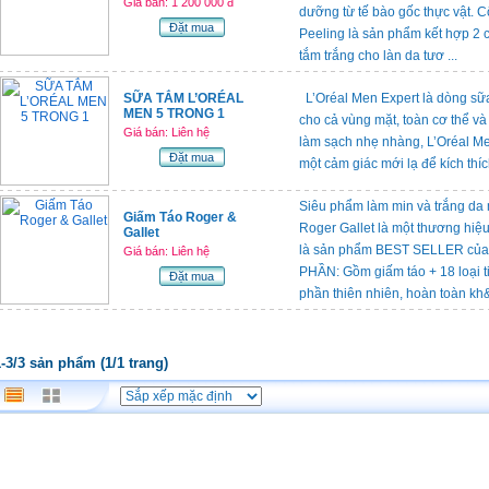
Giá bán: 1 200 000 đ
dưỡng từ tế bào gốc thực vật. 
Đặt mua
Peeling là sản phẩm kết hợp 2 c
tắm trắng cho làn da tươ ...
SỮA TẮM L’ORÉAL
L’Oréal Men Expert là dòng sữa
MEN 5 TRONG 1
cho cả vùng mặt, toàn cơ thể và
Giá bán: Liên hệ
làm sạch nhẹ nhàng, L’Oréal M
Đặt mua
một cảm giác mới lạ để kích thích
Siêu phẩm làm min và trắng 
Giấm Táo Roger &
Roger Gallet là một thương hiệ
Gallet
là sản phẩm BEST SELLER của
Giá bán: Liên hệ
PHẦN: Gồm giấm táo + 18 loại t
Đặt mua
phần thiên nhiên, hoàn toàn kh&o
1-3/3 sản phẩm (1/1 trang)