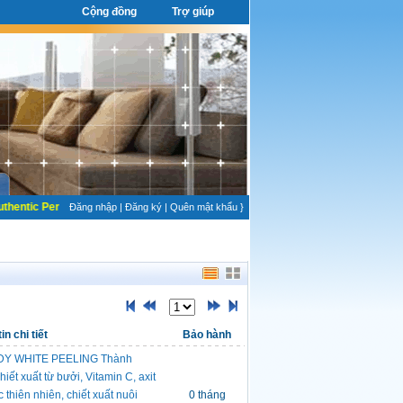
Cộng đồng
Trợ giúp
thentic Perfume
Đăng nhập
|
Đăng ký
|
Quên mật khẩu
}
in chi tiết
Bảo hành
DY WHITE PEELING Thành
iết xuất từ bưởi, Vitamin C, axit
 thiên nhiên, chiết xuất nuôi
0 tháng