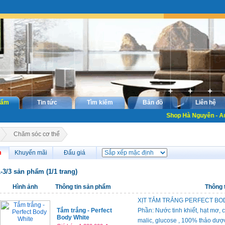
hẩm
Tin tức
Tìm kiếm
Bản đồ
Liên hệ
Shop Hà Nguyễn - Au
Chăm sóc cơ thể
m
Khuyến mãi
Đấu giá
1-3/3 sản phẩm (1/1 trang)
Hình ảnh
Thông tin sản phẩm
Thông t
XỊT TẮM TRẮNG PERFECT BO
Tắm trắng - Perfect
Phần: Nước tinh khiết, hạt mơ, ch
Body White
malic, glucose , 100% thảo dược