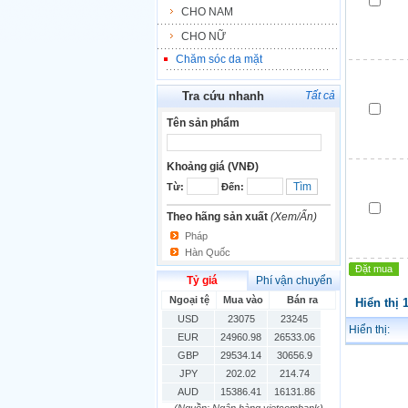
CHO NAM
CHO NỮ
Chăm sóc da mặt
Tra cứu nhanh
Tất cả
Tên sản phẩm
Khoảng giá (VNĐ)
Từ:
Đến:
Theo hãng sản xuất
(Xem/Ẩn)
Pháp
Hàn Quốc
Đặt mua
Tỷ giá
Phí vận chuyển
Ngoại tệ
Mua vào
Bán ra
Hiển thị 
USD
23075
23245
Hiển thị:
EUR
24960.98
26533.06
GBP
29534.14
30656.9
JPY
202.02
214.74
AUD
15386.41
16131.86