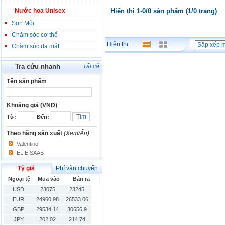
Nước hoa Unisex
Hiển thị 1-0/0 sản phẩm (1/0 trang)
Son Môi
Chăm sóc cơ thể
Hiển thị:
Chăm sóc da mặt
Tra cứu nhanh
Tất cả
Tên sản phẩm
Khoảng giá (VNĐ)
Từ:
Đến:
Theo hãng sản xuất
(Xem/Ẩn)
Valentino
ELIE SAAB
Tỷ giá
Phí vận chuyển
Ngoại tệ
Mua vào
Bán ra
USD
23075
23245
EUR
24960.98
26533.06
GBP
29534.14
30656.9
JPY
202.02
214.74