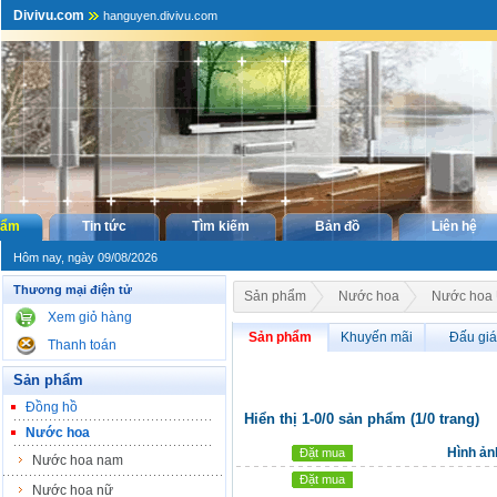
Divivu.com
hanguyen.divivu.com
hẩm
Tin tức
Tìm kiếm
Bản đồ
Liên hệ
Hôm nay, ngày 09/08/2026
Thương mại điện tử
Sản phẩm
Nước hoa
Nước hoa 
Xem giỏ hàng
Sản phẩm
Khuyến mãi
Đấu giá
Thanh toán
Sản phẩm
Đồng hồ
Hiển thị 1-0/0 sản phẩm (1/0 trang)
Nước hoa
Hình ản
Đặt mua
Nước hoa nam
Đặt mua
Nước hoa nữ