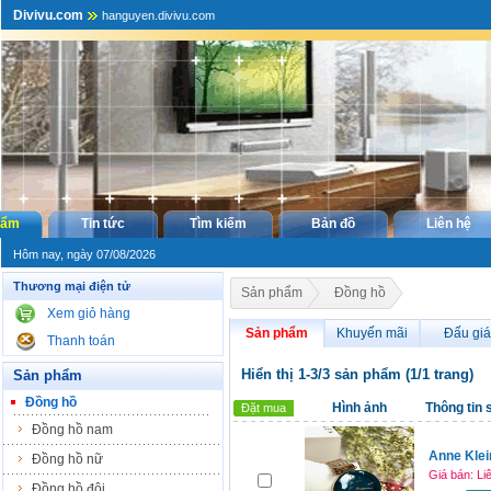
Divivu.com
hanguyen.divivu.com
hẩm
Tin tức
Tìm kiếm
Bản đồ
Liên hệ
Hôm nay, ngày 07/08/2026
Thương mại điện tử
Sản phẩm
Đồng hồ
Xem giỏ hàng
Sản phẩm
Khuyến mãi
Đấu giá
Thanh toán
Hiển thị 1-3/3 sản phẩm (1/1 trang)
Sản phẩm
Đồng hồ
Hình ảnh
Thông tin
Đặt mua
Đồng hồ nam
Anne Klei
Đồng hồ nữ
Giá bán: Li
Đồng hồ đôi