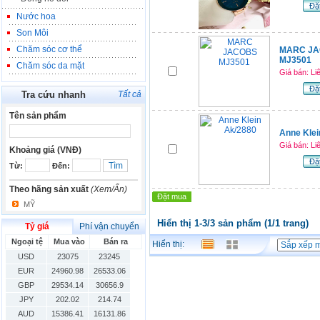
Đặ
Nước hoa
Son Môi
Chăm sóc cơ thể
MARC J
MJ3501
Chăm sóc da mặt
Giá bán: Li
Đặ
Tra cứu nhanh
Tất cả
Tên sản phẩm
Anne Klei
Giá bán: Li
Khoảng giá (VNĐ)
Đặ
Từ:
Đến:
Theo hãng sản xuất
(Xem/Ẩn)
Đặt mua
MỸ
Hiển thị 1-3/3 sản phẩm (1/1 trang)
Tỷ giá
Phí vận chuyển
Ngoại tệ
Mua vào
Bán ra
Hiển thị:
USD
23075
23245
EUR
24960.98
26533.06
GBP
29534.14
30656.9
JPY
202.02
214.74
AUD
15386.41
16131.86