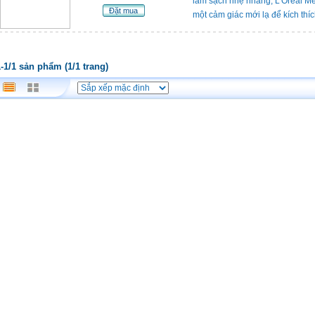
làm sạch nhẹ nhàng, L’Oréal M
Đặt mua
một cảm giác mới lạ để kích thích
1-1/1 sản phẩm (1/1 trang)