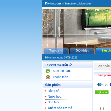
Divivu.com
hanguyen.divivu.com
Trang chủ
Giới thiệu
Sản p
Hôm nay, ngày 09/08/2026
Thương mại điện tử
Sản phẩm
Xem giỏ hàng
Sản phẩ
Thanh toán
Hiển thị 
Sản phẩm
Đồng hồ
Đặt mua
Nước hoa
Son Môi
Chăm sóc cơ thể