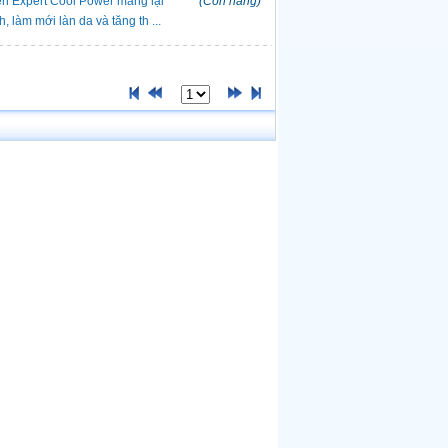
en Expert Cool Power mang lại
(Còn hàng)
, làm mới làn da và tăng th ...