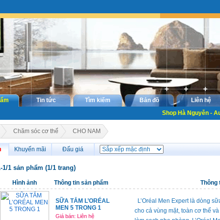
hẩm
Tin tức
Tìm kiếm
Bản đồ
Liên hệ
Shop Hà Nguyễn - Au
Chăm sóc cơ thể
CHO NAM
m
Khuyến mãi
Đấu giá
1-1/1 sản phẩm (1/1 trang)
Hình ảnh
Thông tin sản phẩm
Thông t
SỮA TẮM L’ORÉAL
L’Oréal Men Expert là dòng sữa
MEN 5 TRONG 1
cho cả vùng mặt, toàn cơ thể và
Giá bán: Liên hệ