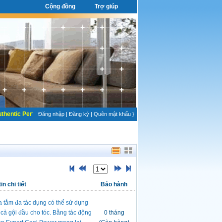
Cộng đồng
Trợ giúp
thentic Perfume
Đăng nhập
|
Đăng ký
|
Quên mật khẩu
}
in chi tiết
Bảo hành
 tắm đa tác dụng có thể sử dụng
 cả gội đầu cho tóc. Bằng tác động
0 tháng