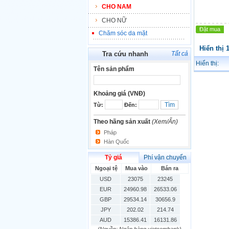
CHO NAM
CHO NỮ
Đặt mua
Chăm sóc da mặt
Hiển thị 
Tra cứu nhanh
Tất cả
Hiển thị:
Tên sản phẩm
Khoảng giá (VNĐ)
Từ:
Đến:
Theo hãng sản xuất
(Xem/Ẩn)
Pháp
Hàn Quốc
Tỷ giá
Phí vận chuyển
Ngoại tệ
Mua vào
Bán ra
USD
23075
23245
EUR
24960.98
26533.06
GBP
29534.14
30656.9
JPY
202.02
214.74
AUD
15386.41
16131.86