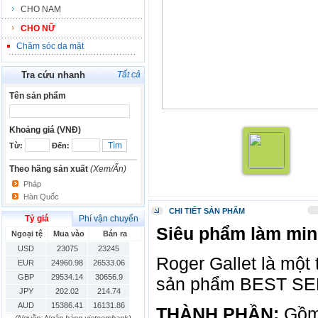
CHO NAM
CHO NỮ
Chăm sóc da mặt
Tra cứu nhanh
Tất cả
Tên sản phẩm
Khoảng giá (VNĐ)
Từ:
Đến:
Theo hãng sản xuất
(Xem/Ẩn)
Pháp
Hàn Quốc
CHI TIẾT SẢN PHẨM
Tỷ giá
Phí vận chuyển
Siêu phẩm làm mi
Ngoại tệ
Mua vào
Bán ra
USD
23075
23245
Roger Gallet là một
EUR
24960.98
26533.06
GBP
29534.14
30656.9
sản phẩm BEST SEL
JPY
202.02
214.74
AUD
15386.41
16131.86
THÀNH PHẦN:
Gồm 