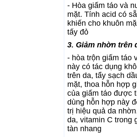
- Hòa giấm táo và nư
mặt. Tính acid có sẵ
khiến cho khuôn mặ
tấy đỏ
3. Giảm nhờn trên 
- hòa trộn giấm táo
này có tác dụng kh
trên da, tẩy sạch d
mặt, thoa hỗn hợp 
của giấm táo được t
dùng hỗn hợp này đ
trị hiệu quả da nhờn
da, vitamin C trong
tàn nhang