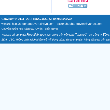
Giá: 1 200 000 đ
EDA., JSC
Copyright © 2003 - 2018
. All rights reserved
http://shophanguyen.divivu.com
shophanguyen@yahoo.com
website:
- Email:
Chuyên nước hoa xách tay. Uy tín - chất lượng
©
FreeWeb
Talaweb
EDA.
Website sử dụng gói
được xây dựng trên nền tảng
do Công ty
EDA., JSC. không chịu trách nhiệm về nội dung thông tin do chủ gian hàng đăng tải trên web