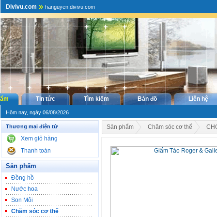
Divivu.com
hanguyen.divivu.com
hẩm
Tin tức
Tìm kiếm
Bản đồ
Liên hệ
Hôm nay, ngày 06/08/2026
Thương mại điện tử
Sản phẩm
Chăm sóc cơ thể
CH
Xem giỏ hàng
Thanh toán
Sản phẩm
Đồng hồ
Nước hoa
Son Môi
Chăm sóc cơ thể