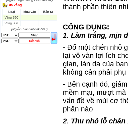
(Nguồn: Ngân hàng vietcombank)
HKD
2906.04
3028.6
thành phần thiên nh
Giá vàng
SGD
16755.29
17427.08
Loại
Mua vào
Bán ra
THB
666.2
786.99
Vàng SJC
CAD
17223.74
18058.21
Vàng SBJ
CHF
23161.62
24283.77
CÔNG DỤNG:
DKK
(Nguồn: Sacombank-SBJ)
0
3531.88
1. Làm trắng, mịn 
INR
0
340.14
KRW
18.01
21.12
Kết quả
- Đổ một chén nhỏ 
KWD
0
79758.97
MYR
0
5808.39
lại vô vàn lợi ích ch
NOK
0
2658.47
gian, làn da của bạ
RMB
3272
1
RUB
0
418.79
không cần phải phụ
SAR
0
6457
SEK
0
2503.05
- Bên cạnh đó, giấ
mềm mại, mượt mà v
vấn đề về mùi cơ t
phần nào
2. Thu nhỏ lỗ chân